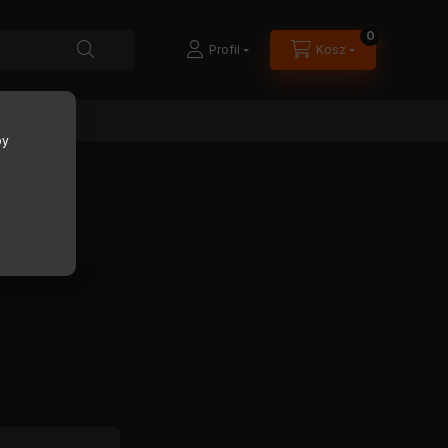
0
Profil
Kosz
by
U