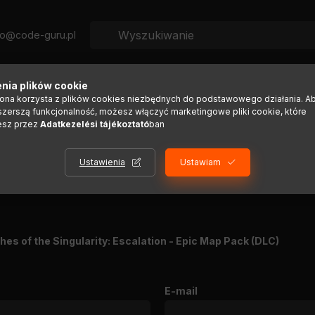
fo@code-guru.pl
y
Przewodnik aktywacji
nia plików cookie
rona korzysta z plików cookies niezbędnych do podstawowego działania. A
szerszą funkcjonalność, możesz włączyć marketingowe pliki cookie, które
esz przez
Adatkezelési tájékoztató
ban
POWRÓT DO SZCZEGÓŁÓW PRODUKT
Ustawienia
Ustawiam
hes of the Singularity: Escalation - Epic Map Pack (DLC)
E-mail