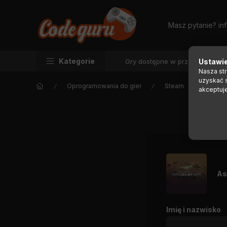
Masz pytanie?
in
Kategorie
Gry dostępne w przedsprzedaż
Ustawie
Nasza st
uzyskać 
Oprogramowania do gier
Steam
akceptuj
As
Imię i nazwisko