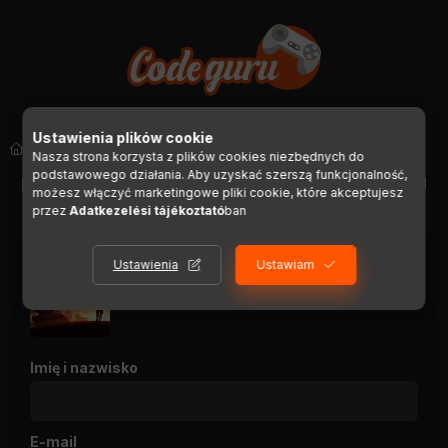
Ustawienia plików cookie
Steam
Nasza strona korzysta z plików cookies niezbędnych do
podstawowego działania. Aby uzyskać szerszą funkcjonalność,
POWRÓT DO SZCZEGÓŁÓW PRODUKTU
możesz włączyć marketingowe pliki cookie, które akceptujesz
przez
Adatkezelési tájékoztató
ban
Ustawienia
Ustawiam
Anomaly Complete Pack
Imię i nazwisko
E-mail