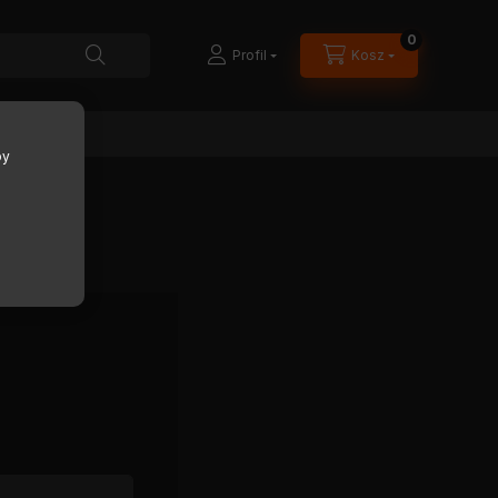
0
Profil
Kosz
by
U