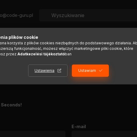
fo@code-guru.pl
y
Przewodnik aktywacji
nia plików cookie
rona korzysta z plików cookies niezbędnych do podstawowego działania. A
szerszą funkcjonalność, możesz włączyć marketingowe pliki cookie, które
esz przez
Adatkezelési tájékoztató
ban
POWRÓT DO SZCZEGÓŁÓW PRODUKT
Ustawienia
Ustawiam
 Seconds!
E-mail