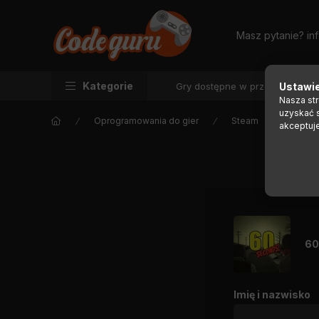
Masz pytanie?
in
Kategorie
Gry dostępne w przedsprzedaż
Ustawie
Nasza st
uzyskać 
Oprogramowania do gier
Steam
akceptuj
60
Imię i nazwisko